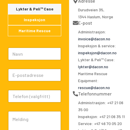
o
i
e
Adresse
k
n
Lykter & Peli™ Case
Durudveien 35,
-
1344 Haslum, Norge
f
Inspeksjon
E-post
Maritime Rescue
Administrasjon:
invoice@dacon.no
Inspeksjon & service:
N
inspeksjon@dacon.no
a
Lykter & Peli™ Case:
m
lykter@dacon.no
E
e
Maritime Rescue
m
*
Equipment:
a
rescue@dacon.no
P
Telefonnummer
i
h
l
Administrasjon: +47 21 06
o
*
35 00
C
n
Inspeksjon: +47 21 06 35 11
o
e
Service: +47 46 70 05 20
m