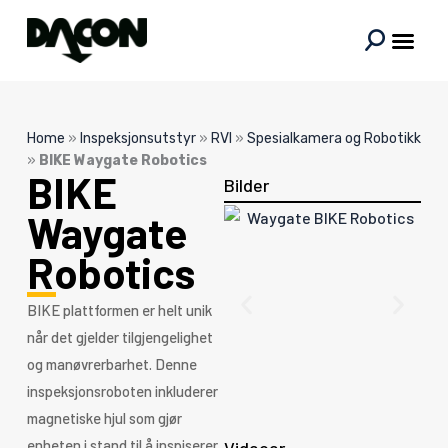
Hopp
rett
til
innholdet
Home
»
Inspeksjonsutstyr
»
RVI
»
Spesialkamera og Robotikk
»
BIKE Waygate Robotics
BIKE
Bilder
Waygate
Robotics
BIKE plattformen er helt unik
når det gjelder tilgjengelighet
og manøvrerbarhet. Denne
inspeksjonsroboten inkluderer
magnetiske hjul som gjør
enheten i stand til å inspiserer