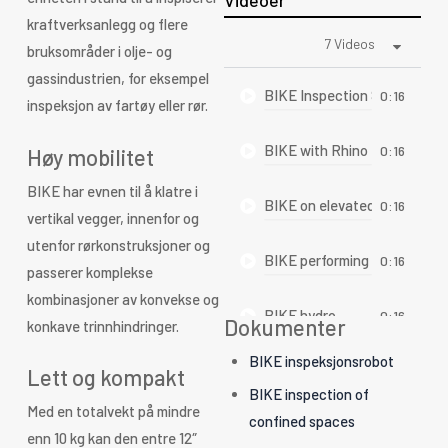
Videoer
kraftverksanlegg og flere
7 Videos
bruksområder i olje- og
gassindustrien, for eksempel
BIKE Inspection Solution
0:16
inspeksjon av fartøy eller rør.
BIKE with Rhino 3D
0:16
Høy mobilitet
BIKE har evnen til å klatre i
BIKE on elevated pipe
0:16
vertikal vegger, innenfor og
utenfor rørkonstruksjoner og
BIKE performing borescope 
0:16
passerer komplekse
kombinasjoner av konvekse og
BIKE hydro
0:16
Dokumenter
konkave trinnhindringer.
BIKE inspeksjonsrobot
BIKE in action
0:16
Lett og kompakt
BIKE inspection of
Med en totalvekt på mindre
confined spaces
BIKE Eddy Current Array ins
0:16
enn 10 kg kan den entre 12″