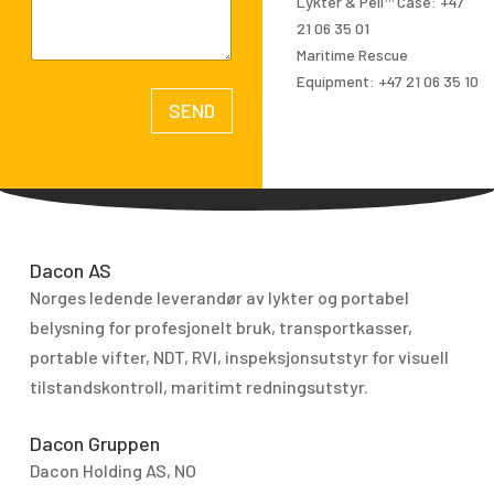
Lykter & Peli™ Case: +47
m
21 06 35 01
e
Maritime Rescue
n
Equipment: +47 21 06 35 10
t
SEND
o
A
r
l
M
t
e
e
s
r
Dacon AS
s
n
Norges ledende leverandør av lykter og portabel
a
a
g
belysning for profesjo­nelt bruk, transport­kasser,
t
e
portable vifter, NDT, RVI, inspeksjonsutstyr for visuell
i
tilstandskontroll, maritimt redningsutstyr.
v
e
Dacon Gruppen
:
Dacon Holding AS, NO