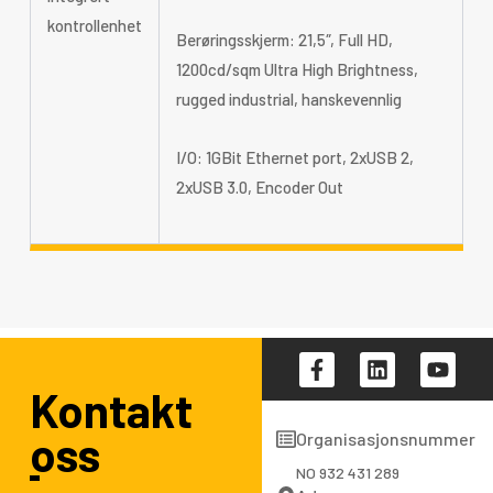
kontrollenhet
Berøringsskjerm: 21,5″, Full HD,
1200cd/sqm Ultra High Brightness,
rugged industrial, hanskevennlig
I/O: 1GBit Ethernet port, 2xUSB 2,
2xUSB 3.0, Encoder Out
F
L
Y
a
i
o
Kontakt
c
n
u
e
k
t
oss
Organisasjonsnummer
b
e
u
o
d
b
NO 932 431 289