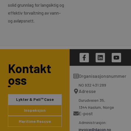
solid grunnlag for langsiktig og
effektiv forvaltning av vann-
og avløpsnett.
F
L
Y
a
i
o
Kontakt
c
n
u
e
k
t
oss
Organisasjonsnummer
b
e
u
o
d
b
NO 932 431 289
o
i
e
Adresse
k
n
Lykter & Peli™ Case
Durudveien 35,
-
1344 Haslum, Norge
f
Inspeksjon
E-post
Maritime Rescue
Administrasjon:
invoice@dacon.no