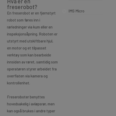
Hva er en
freserobot?
IMS Micro
En freserobot er en fjernstyrt
robot som føres inn i
rørledninger via kum eller en
inspeksjonsåpning. Roboten er
utstyrt med utskiftbare hjul,
en motor og et tilpasset
verktøy som kan bearbeide
innsiden av røret, samtidig som
operatøren styrer arbeidet fra
overflaten via kamera og
kontrollenhet.
Freseroboter benyttes
hovedsakelig i avløpsrør, men
kan også brukes i andre typer