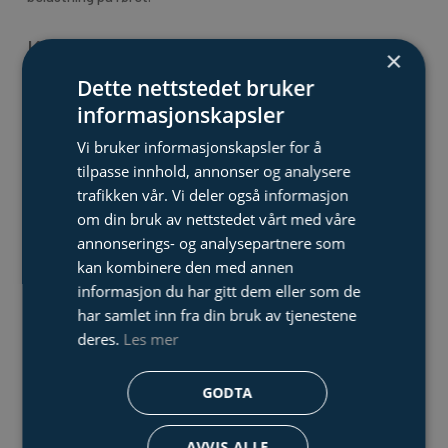
Kostnads- og
×
tidsbesparende
Dette nettstedet bruker
Kortere arbeidstid og mindre
informasjonskapsler
behov for etterarbeid gir lavere
Vi bruker informasjonskapsler for å
totale kostnader, spesielt i
tilpasse innhold, annonser og analysere
tett bebygde områder.
trafikken vår. Vi deler også informasjon
om din bruk av nettstedet vårt med våre
Økt levetid på rør
annonserings- og analysepartnere som
Ved å fjerne hindringer og
kan kombinere den med annen
klargjøre rørene korrekt før
informasjon du har gitt dem eller som de
rehabilitering, sikres bedre
har samlet inn fra din bruk av tjenestene
resultat og lengre levetid på
deres.
Les mer
tiltak som strømpeforing.
GODTA
Teknologi og
kapasitet
AVVIS ALLE