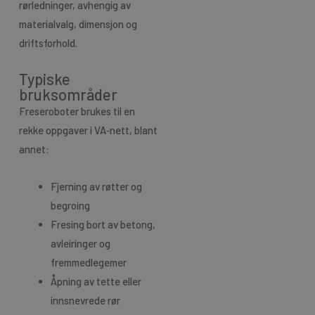
rørledninger, avhengig av
materialvalg, dimensjon og
driftsforhold.
Typiske
bruksområder
Freseroboter brukes til en
rekke oppgaver i VA‑nett, blant
annet:
Fjerning av røtter og
begroing
Fresing bort av betong,
avleiringer og
fremmedlegemer
Åpning av tette eller
innsnevrede rør