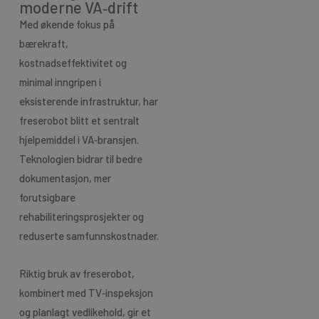
moderne VA‑drift
Med økende fokus på
bærekraft,
kostnadseffektivitet og
minimal inngripen i
eksisterende infrastruktur, har
freserobot blitt et sentralt
hjelpemiddel i VA‑bransjen.
Teknologien bidrar til bedre
dokumentasjon, mer
forutsigbare
rehabiliteringsprosjekter og
reduserte samfunnskostnader.
Riktig bruk av freserobot,
kombinert med TV‑inspeksjon
og planlagt vedlikehold, gir et