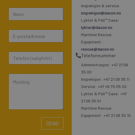
Inspeksjon & service:
N
inspeksjon@dacon.no
a
Lykter & Peli™ Case:
m
lykter@dacon.no
E
e
Maritime Rescue
m
*
Equipment:
a
rescue@dacon.no
P
Telefonnummer
i
h
l
Administrasjon: +47 21 06
o
*
35 00
C
n
Inspeksjon: +47 21 06 35 11
o
e
Service: +47 46 70 05 20
m
Lykter & Peli™ Case: +47
m
21 06 35 01
e
Maritime Rescue
n
Equipment: +47 21 06 35 10
t
SEND
o
A