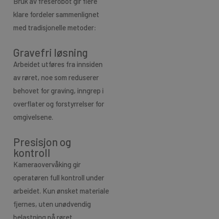
Bruk av freserobot gir flere
klare fordeler sammenlignet
med tradisjonelle metoder:
Gravefri løsning
Arbeidet utføres fra innsiden
av røret, noe som reduserer
behovet for graving, inngrep i
overflater og forstyrrelser for
omgivelsene.
Presisjon og
kontroll
Kameraovervåking gir
operatøren full kontroll under
arbeidet. Kun ønsket materiale
fjernes, uten unødvendig
belastning på røret.