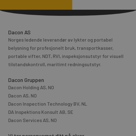
r
l
M
t
e
e
s
r
Dacon AS
s
n
Norges ledende leverandør av lykter og portabel
a
a
g
belysning for profesjo­nelt bruk, transport­kasser,
t
e
portable vifter, NDT, RVI, inspeksjonsutstyr for visuell
i
tilstandskontroll, maritimt redningsutstyr.
v
e
Dacon Gruppen
:
Dacon Holding AS, NO
Dacon AS, NO
Dacon Inspection Technology BV, NL
DA Inspektions Konsult AB, SE
Dacon Services AS, NO
Vi tar personvernet ditt på alvor