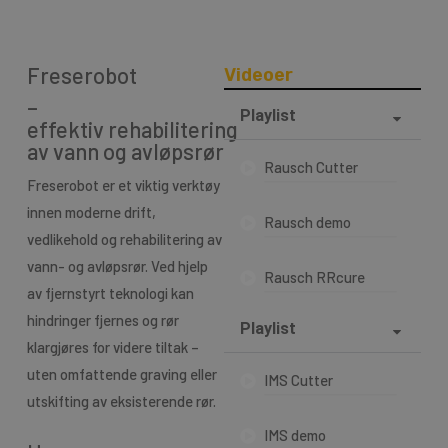
Freserobot
Videoer
–
Playlist
effektiv rehabilitering
av vann og avløpsrør
Rausch Cutter
Freserobot er et viktig verktøy
innen moderne drift,
Rausch demo
vedlikehold og rehabilitering av
vann- og avløpsrør. Ved hjelp
Rausch RRcure
av fjernstyrt teknologi kan
hindringer fjernes og rør
Playlist
klargjøres for videre tiltak –
uten omfattende graving eller
IMS Cutter
utskifting av eksisterende rør.
IMS demo