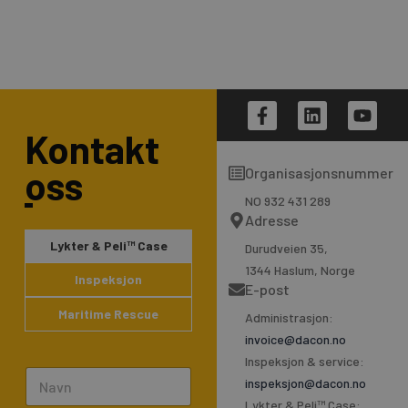
F
L
Y
a
i
o
Kontakt
c
n
u
e
k
t
oss
Organisasjonsnummer
b
e
u
o
d
b
NO 932 431 289
o
i
e
Adresse
k
n
Lykter & Peli™ Case
Durudveien 35,
-
1344 Haslum, Norge
f
Inspeksjon
E-post
Maritime Rescue
Administrasjon:
invoice@dacon.no
Inspeksjon & service:
N
inspeksjon@dacon.no
a
Lykter & Peli™ Case: