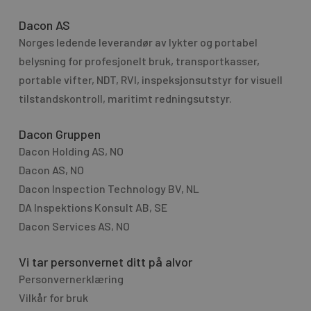
e
s
r
Dacon AS
s
n
Norges ledende leverandør av lykter og portabel
a
a
g
belysning for profesjo­nelt bruk, transport­kasser,
t
e
portable vifter, NDT, RVI, inspeksjonsutstyr for visuell
i
tilstandskontroll, maritimt redningsutstyr.
v
e
Dacon Gruppen
:
Dacon Holding AS, NO
Dacon AS, NO
Dacon Inspection Technology BV, NL
DA Inspektions Konsult AB, SE
Dacon Services AS, NO
Vi tar personvernet ditt på alvor
Personvernerklæring
Vilkår for bruk