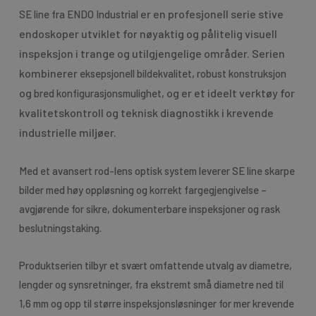
er en profesjonell serie stive
SE line fra ENDO Industrial
endoskoper utviklet for nøyaktig og pålitelig visuell
inspeksjon i trange og utilgjengelige områder. Serien
kombinerer
,
eksepsjonell bildekvalitet
robust konstruksjon
og
, og er et ideelt verktøy for
bred konfigurasjonsmulighet
kvalitetskontroll og teknisk diagnostikk i krevende
industrielle miljøer.
Med et avansert rod-lens optisk system leverer SE line skarpe
bilder med høy oppløsning og korrekt fargegjengivelse –
avgjørende for sikre, dokumenterbare inspeksjoner og rask
beslutningstaking.
Produktserien tilbyr et svært omfattende utvalg av diametre,
lengder og synsretninger, fra ekstremt små diametre ned til
1,6 mm og opp til større inspeksjonsløsninger for mer krevende