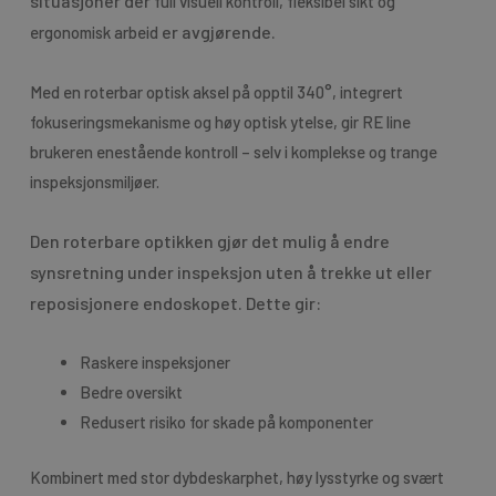
situasjoner der
full visuell kontroll, fleksibel sikt og
er avgjørende.
ergonomisk arbeid
Med en roterbar optisk aksel på opptil 340°, integrert
fokuseringsmekanisme og høy optisk ytelse, gir RE line
brukeren enestående kontroll – selv i komplekse og trange
inspeksjonsmiljøer.
Den roterbare optikken gjør det mulig å endre
synsretning under inspeksjon uten å trekke ut eller
reposisjonere endoskopet. Dette gir:
Raskere inspeksjoner
Bedre oversikt
Redusert risiko for skade på komponenter
Kombinert med stor dybdeskarphet, høy lysstyrke og svært