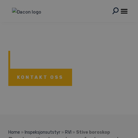
Hopp
rett
til
innholdet
Stive boroskop
KONTAKT OSS
Home
»
Inspeksjonsutstyr
»
RVI
»
Stive boroskop