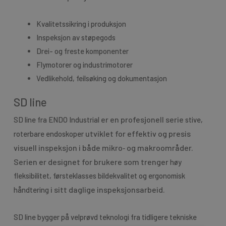
Kvalitetssikring i produksjon
Inspeksjon av støpegods
Drei- og freste komponenter
Flymotorer og industrimotorer
Vedlikehold, feilsøking og dokumentasjon
SD line
er en profesjonell serie
SD line fra ENDO Industrial
stive,
utviklet for effektiv og presis
roterbare endoskoper
visuell inspeksjon i både mikro‑ og makroområder.
Serien er designet for brukere som trenger
høy
fleksibilitet, førsteklasses bildekvalitet og ergonomisk
i sitt daglige inspeksjonsarbeid.
håndtering
SD line bygger på velprøvd teknologi fra tidligere tekniske