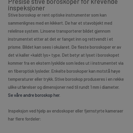
Presise stive boroskoper for krevende
inspeksjoner
Stive boroskop er rent optiske instrumenter som kan
sammenlignes med en kikkert. De har et stavobjekt med
relelinse system. Linsene transporterer bildet gjennom
instrumentet etter at det er fanget inn og rettvendt i et
prisme. Bildet kan sees i okularet. De fleste boroskoper er av
det vi kaller «kaldt lys» type. Det betyr at lyset i boroskopet
kommer fra en ekstern lyskilde som ledes ut i instrumentet via
en fiberoptisk lysleder. Enkelte boroskoper kan motstå høye
temperaturer eller trykk. Stive boroskop produseres i en rekke
ulike utførelser og dimensjoner ned til rundt 1 mm i diameter.
Se våre andre boroskop her
.
Inspeksjon ved hjelp av endoskoper eller fjernstyrte kameraer
har flere fordeler: