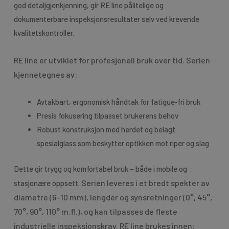
god detaljgjenkjenning, gir RE line pålitelige og
dokumenterbare inspeksjonsresultater selv ved krevende
kvalitetskontroller.
RE line er utviklet for profesjonell bruk over tid. Serien
kjennetegnes av:
Avtakbart, ergonomisk håndtak for fatigue‑fri bruk
Presis fokusering tilpasset brukerens behov
Robust konstruksjon med herdet og belagt
spesialglass som beskytter optikken mot riper og slag
Dette gir trygg og komfortabel bruk – både i mobile og
Serien leveres i et
bredt spekter av
stasjonære oppsett.
diametre (6–10 mm)
, lengder og synsretninger (0°, 45°,
70°, 90°, 110° m.fl.), og kan tilpasses de fleste
industrielle inspeksjonskrav.
RE line brukes innen: