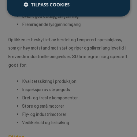
TILPASS COOKIES
Stor dybdeskarphet
Svært god detaljgjenkjenning
Fremragende lysgjennomgang
Optikken er beskyttet av herdet og temperert spesialglass,
som gir høy motstand mot støt og riper og sikrer lang levetid i
SD line egner seg spesielt
krevende industrielle omgivelser.
godt for:
Kvalitetssikring i produksjon
Inspeksjon av støpegods
Drei- og freste komponenter
Store og små motorer
Fly‑ og industrimotorer
Vedlikehold og feilsøking