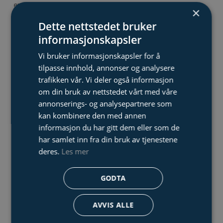
endoskoper fra KARL STORZ, og kombinerer dette med
×
moderne optikk og robuste industrielle løsninger for pålitelig
Dette nettstedet bruker
og dokumenterbar inspeksjon.
informasjonskapsler
Vi bruker informasjonskapsler for å
Et sentralt kjennetegn ved SD line er den
roterbare
tilpasse innhold, annonser og analysere
. Dette gir maksimal
lysinngangen (opptil 340°)
trafikken vår. Vi deler også informasjon
fleksibilitet ved tilkobling av både stasjonære og
om din bruk av nettstedet vårt med våre
mobile lyskilder, og gjør det mulig å jobbe komfortabelt
annonserings- og analysepartnere som
og effektivt – uansett arbeidsstilling eller
kan kombinere den med annen
informasjon du har gitt dem eller som de
inspeksjonsmiljø.
har samlet inn fra din bruk av tjenestene
deres.
Les mer
Kombinert med integrert fokuseringsfunksjon kan brukeren
raskt tilpasse skarpheten etter behov, noe som gir bedre
GODTA
SD line
arbeidsflyt og høyere treffsikkerhet i inspeksjonen.
leverer:
AVVIS ALLE
Høy oppløsning og lysintensitet