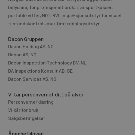
a
g
belysning for profesjo­nelt bruk, transport­kasser,
t
e
portable vifter, NDT, RVI, inspeksjonsutstyr for visuell
i
tilstandskontroll, maritimt redningsutstyr.
v
e
Dacon Gruppen
:
Dacon Holding AS, NO
Dacon AS, NO
Dacon Inspection Technology BV, NL
DA Inspektions Konsult AB, SE
Dacon Services AS, NO
Vi tar personvernet ditt på alvor
Personvernerklæring
Vilkår for bruk
Salgsbetingelser
Åpenhetsloven