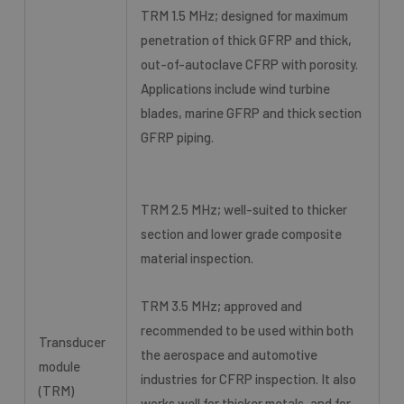
TRM 1.5 MHz; designed for maximum
penetration of thick GFRP and thick,
out-of-autoclave CFRP with porosity.
Applications include wind turbine
blades, marine GFRP and thick section
GFRP piping.
TRM 2.5 MHz; well-suited to thicker
section and lower grade composite
material inspection.
TRM 3.5 MHz; approved and
recommended to be used within both
Transducer
the aerospace and automotive
module
industries for CFRP inspection. It also
(TRM)
works well for thicker metals, and for