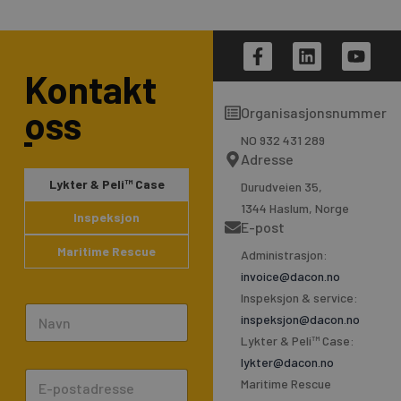
F
L
Y
a
i
o
Kontakt
c
n
u
e
k
t
oss
Organisasjonsnummer
b
e
u
o
d
b
NO 932 431 289
o
i
e
Adresse
k
n
Lykter & Peli™ Case
Durudveien 35,
-
1344 Haslum, Norge
f
Inspeksjon
E-post
Maritime Rescue
Administrasjon:
invoice@dacon.no
Inspeksjon & service:
N
inspeksjon@dacon.no
a
Lykter & Peli™ Case:
m
lykter@dacon.no
E
e
Maritime Rescue