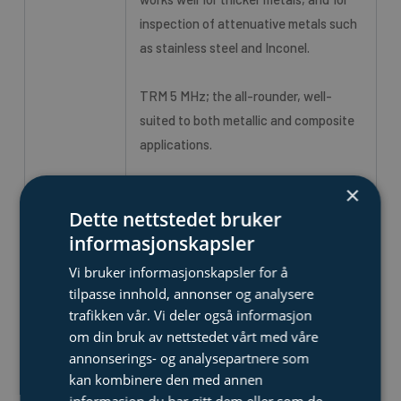
inspection of attenuative metals such
as stainless steel and Inconel.
TRM 5 MHz; the all-rounder, well-
suited to both metallic and composite
applications.
×
TRM 8 MHz; for a wide range of
Dette nettstedet bruker
metallic applications.
informasjonskapsler
TRM 10 MHz; provides great sensitivity
Vi bruker informasjonskapsler for å
for inspections of thinner components.
tilpasse innhold, annonser og analysere
trafikken vår. Vi deler også informasjon
om din bruk av nettstedet vårt med våre
Type of scan: A-, B-, and C-scans
annonserings- og analysepartnere som
(Amplitude & Time of flight), and 3D
kan kombinere den med annen