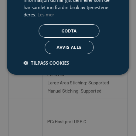
informasjon du har gitt dem eller som de
viewer
har samlet inn fra din bruk av tjenestene
Visualisation: High resolution images,
deres.
Les mer
Real-time dataset streaming, 2D and
3D images
GODTA
Adjustable settings: Unit, Material
Programvare
Depth, Gating, Material Sound Speed,
AVVIS ALLE
Number of Transmit elements, Analog
Gain, Number of Averagew, Pulse
TILPASS COOKIES
Shape, Time Corrected Gain, Color
Palettes
Large Area Stiching: Supported
Manual Stiching: Supported
PC/Host port USB C