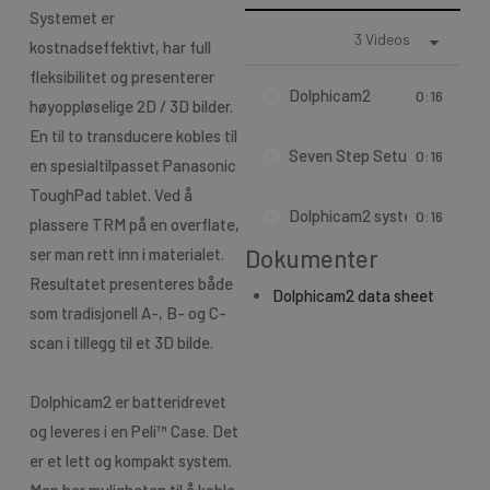
Systemet er
3 Videos
kostnadseffektivt, har full
fleksibilitet og presenterer
Dolphicam2
0:16
høyoppløselige 2D / 3D bilder.
En til to transducere kobles til
Seven Step Setup
0:16
en spesialtilpasset Panasonic
ToughPad tablet. Ved å
Dolphicam2 system on GRP-
0:16
plassere TRM på en overflate,
Dokumenter
ser man rett inn i materialet.
Resultatet presenteres både
Dolphicam2 data sheet
som tradisjonell A-, B- og C-
scan i tillegg til et 3D bilde.
Dolphicam2 er batteridrevet
og leveres i en Peli™ Case. Det
er et lett og kompakt system.
Man har muligheten til å koble