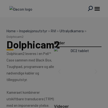
Hopp
rett
til
innholdet
Home
»
Inspeksjonsutstyr
»
RVI
»
Ultralydkamera
»
Dolphicam2
Dolphicam2
Bilder
Dolphicam2 leveres i en Peli™
Case sammen med Black Box,
Toughpad, programvare og alle
nødvendige kabler og
tilleggsutstyr.
Kameraet kombinerer
utskiftbare transducere (TRM)
med en imponerende ytelse.
Videoer