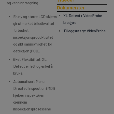
Videoer
og vanninntregning.
Dokumenter
XL Detect+ VideoProbe
En ny og større LCD skjerm
brosjyre
gir utmerket billedkvalitet,
forbedret
Tilleggsutstyr VideoProbe
inspeksjonsproduktivitet
og økt sannsynlighet for
deteksjon (POD).
Øket Fleksibilitet. XL
Detect er lett og enkel å
bruke.
Automatisert Menu
Directed Inspection (MDI)
hjelper inspektøren
gjennom
inspeksjonsprosessene