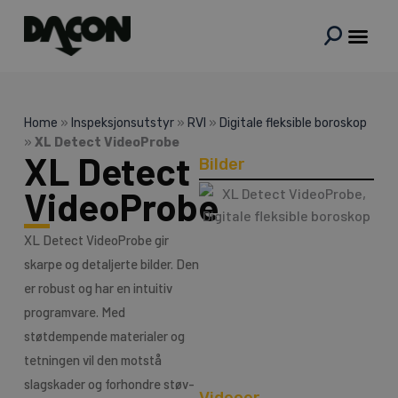
Hopp
rett
til
innholdet
Home
»
Inspeksjonsutstyr
»
RVI
»
Digitale fleksible boroskop
»
XL Detect VideoProbe
XL Detect
Bilder
VideoProbe
XL Detect VideoProbe gir
skarpe og detaljerte bilder. Den
er robust og har en intuitiv
programvare. Med
støtdempende materialer og
tetningen vil den motstå
slagskader og forhondre støv-