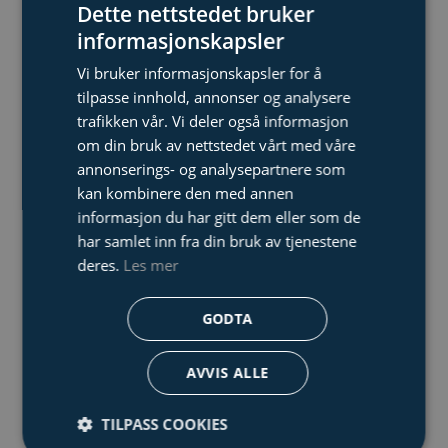
Dette nettstedet bruker
5.0″ Skjerm
informasjonskapsler
4GB internminne
Vi bruker informasjonskapsler for å
tilpasse innhold, annonser og analysere
MDI v1.1 kvalifisert
trafikken vår. Vi deler også informasjon
om din bruk av nettstedet vårt med våre
annonserings- og analysepartnere som
IP65
XL Detect+ VideoProbe
kan kombinere den med annen
informasjon du har gitt dem eller som de
MIL-STD-810G
har samlet inn fra din bruk av tjenestene
deres.
Les mer
MIL-STD-461F
GODTA
Transportkasse
AVVIS ALLE
TILPASS COOKIES