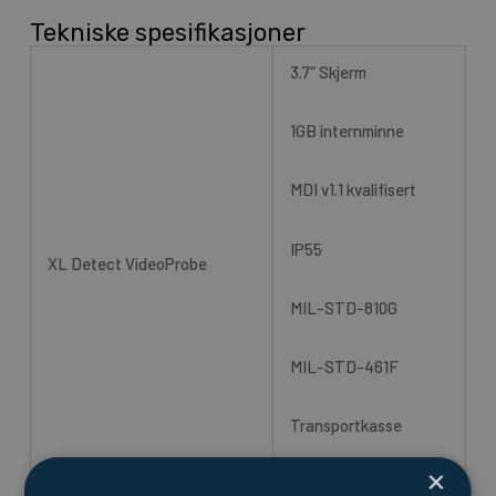
Tekniske spesifikasjoner
3.7″ Skjerm
1GB internminne
MDI v1.1 kvalifisert
IP55
XL Detect VideoProbe
MIL-STD-810G
MIL-STD-461F
Transportkasse
×