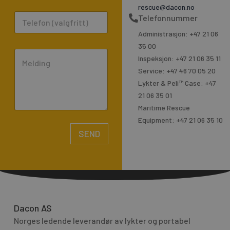
a
rescue@dacon.no
P
Telefonnummer
i
h
l
Administrasjon: +47 21 06
o
*
35 00
C
n
Inspeksjon: +47 21 06 35 11
o
e
Service: +47 46 70 05 20
m
Lykter & Peli™ Case: +47
m
21 06 35 01
e
Maritime Rescue
n
Equipment: +47 21 06 35 10
t
SEND
o
A
r
l
M
t
e
e
s
r
Dacon AS
s
n
Norges ledende leverandør av lykter og portabel
a
a