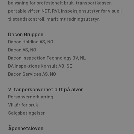
g
belysning for profesjo­nelt bruk, transport­kasser,
t
e
portable vifter, NDT, RVI, inspeksjonsutstyr for visuell
i
tilstandskontroll, maritimt redningsutstyr.
v
e
Dacon Gruppen
:
Dacon Holding AS, NO
Dacon AS, NO
Dacon Inspection Technology BV, NL
DA Inspektions Konsult AB, SE
Dacon Services AS, NO
Vi tar personvernet ditt på alvor
Personvernerklæring
Vilkår for bruk
Salgsbetingelser
Åpenhetsloven