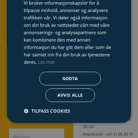
Vi bruker informasjonskapsler for å
o
d
b
NO 932 431 289
o
i
e
tilpasse innhold, annonser og analysere
Adresse
k
n
trafikken vår. Vi deler også informasjon
Lykter & Peli™ Case
Durudveien 35,
-
om din bruk av nettstedet vårt med våre
1344 Haslum, Norge
f
Inspeksjon
annonserings- og analysepartnere som
E-post
kan kombinere den med annen
Maritime Rescue
Administrasjon:
informasjon du har gitt dem eller som de
invoice@dacon.no
har samlet inn fra din bruk av tjenestene
Inspeksjon & service:
deres.
Les mer
N
inspeksjon@dacon.no
a
Lykter & Peli™ Case:
GODTA
m
lykter@dacon.no
E
e
Maritime Rescue
m
AVVIS ALLE
*
Equipment:
a
rescue@dacon.no
P
Telefonnummer
i
TILPASS COOKIES
h
l
Administrasjon: +47 21 06
o
*
35 00
C
n
Inspeksjon: +47 21 06 35 11