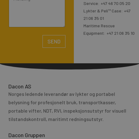
o
e
Service: +47 46 70 05 20
m
Lykter & Peli™ Case: +47
m
21 06 35 01
e
Maritime Rescue
n
Equipment: +47 21 06 35 10
t
SEND
o
A
r
l
M
t
e
e
s
r
Dacon AS
s
n
Norges ledende leverandør av lykter og portabel
a
a
g
belysning for profesjo­nelt bruk, transport­kasser,
t
e
portable vifter, NDT, RVI, inspeksjonsutstyr for visuell
i
tilstandskontroll, maritimt redningsutstyr.
v
e
Dacon Gruppen
: