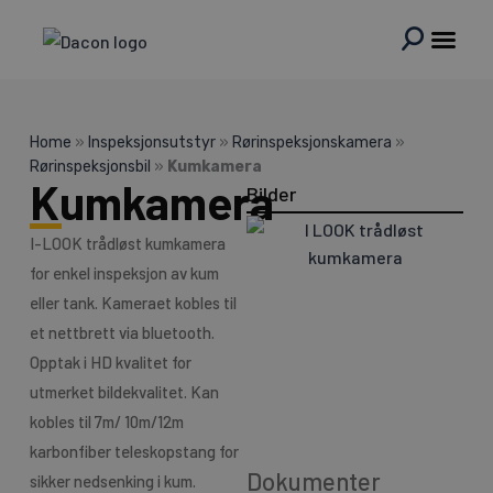
Hopp
rett
til
innholdet
Home
»
Inspeksjonsutstyr
»
Rørinspeksjonskamera
»
Rørinspeksjonsbil
»
Kumkamera
Kumkamera
Bilder
I-LOOK trådløst kumkamera
for enkel inspeksjon av kum
eller tank. Kameraet kobles til
et nettbrett via bluetooth.
Opptak i HD kvalitet for
utmerket bildekvalitet. Kan
kobles til 7m/ 10m/12m
karbonfiber teleskopstang for
Dokumenter
sikker nedsenking i kum.