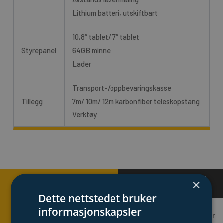
Lithium batteri, utskiftbart
10,8″ tablet/ 7″ tablet
Styrepanel
64GB minne
Lader
Transport-/oppbevaringskasse
Tillegg
7m/ 10m/ 12m karbonfiber teleskopstang
Verktøy
F
L
Y
×
a
i
o
Kontakt
Dette nettstedet bruker
c
n
u
e
k
t
informasjonskapsler
oss
Organisasjonsnummer
b
e
u