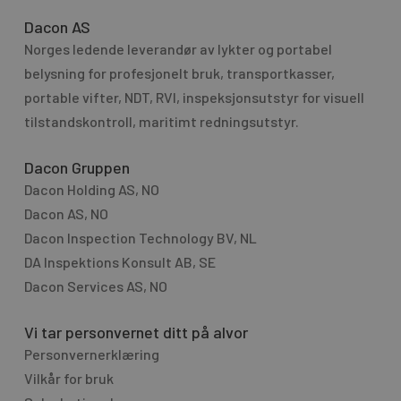
s
r
Dacon AS
s
n
Norges ledende leverandør av lykter og portabel
a
a
g
belysning for profesjo­nelt bruk, transport­kasser,
t
e
portable vifter, NDT, RVI, inspeksjonsutstyr for visuell
i
tilstandskontroll, maritimt redningsutstyr.
v
e
Dacon Gruppen
:
Dacon Holding AS, NO
Dacon AS, NO
Dacon Inspection Technology BV, NL
DA Inspektions Konsult AB, SE
Dacon Services AS, NO
Vi tar personvernet ditt på alvor
Personvernerklæring
Vilkår for bruk