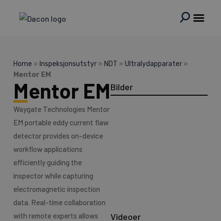
Hopp
rett
til
innholdet
Home
»
Inspeksjonsutstyr
»
NDT
»
Ultralydapparater
»
Mentor EM
Mentor EM
Bilder
Waygate Technologies Mentor
EM portable eddy current flaw
detector provides on-device
workflow applications
efficiently guiding the
inspector while capturing
electromagnetic inspection
data. Real-time collaboration
with remote experts allows
Videoer