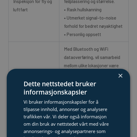
Inspeksjon for fly og
feilplassering og størrelse.
luftfart
• Rask hullskanning
• Utmerket signal-to-noise
forhold for bedret nøyaktighet
• Personlig oppsett
Med Bluetooth og WiFi
dataoverføring, vil samarbeid
mellom ulike lokasjoner være
×
gjennomførbart.
• Utmerket signal-to-noise
Dette nettstedet bruker
Generell inspeksjon
forhold for et utmerket klart
informasjonskapsler
signal
Vi bruker informasjonskapsler for å
• Lettleselig høyoppløselig
tilpasse innhold, annonser og analysere
skjermbilde
trafikken vår. Vi deler også informasjon
• Nedlastbare applikasjoner for
om din bruk av nettstedet vårt med våre
annonserings- og analysepartnere som
arbeidsflyt