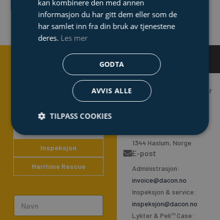
kan kombinere den med annen
informasjon du har gitt dem eller som de
har samlet inn fra din bruk av tjenestene
deres.
Les mer
F
L
Y
GODTA
a
i
o
Kontakt
c
n
u
e
k
t
oss
Organisasjonsnummer
AVVIS ALLE
b
e
u
o
d
b
NO 932 431 289
o
i
e
Adresse
TILPASS COOKIES
k
n
Lykter & Peli™ Case
Durudveien 35,
-
1344 Haslum, Norge
f
Inspeksjon
E-post
Maritime Rescue
Administrasjon:
invoice@dacon.no
Inspeksjon & service:
N
inspeksjon@dacon.no
a
Lykter & Peli™ Case: