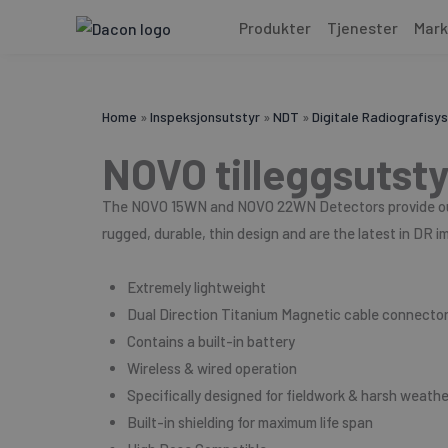
Hopp
Produkter
Tjenester
Mark
rett
til
innholdet
Home
»
Inspeksjonsutstyr
»
NDT
»
Digitale Radiografisy
NOVO tilleggsutsty
The NOVO 15WN and NOVO 22WN Detectors provide out
rugged, durable, thin design and are the latest in DR 
​Extremely lightweight
Dual Direction Titanium Magnetic cable connecto
Contains a built-in battery
Wireless & wired operation
Specifically designed for fieldwork & harsh weathe
Built-in shielding for maximum life span