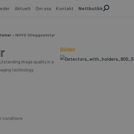
eder
Aktuelt
Om oss
Kontakt
Nettbutikk
stemer
»
NOVO tilleggsutstyr
r
Bilder
standing image quality in a
imaging technology.
r
r conditions