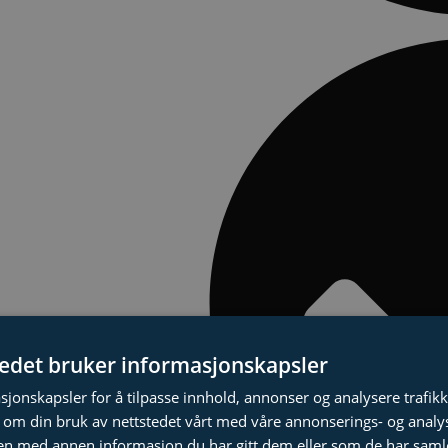
tedet bruker informasjonskapsler
sjonskapsler for å tilpasse innhold, annonser og analysere trafikk
 om din bruk av nettstedet vårt med våre annonserings- og anal
n med annen informasjon du har gitt dem eller som de har samlet