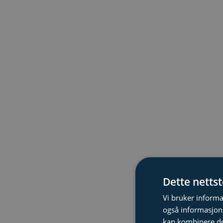
Dette netts
Vi bruker informa
også informasjon
kan kombinere de