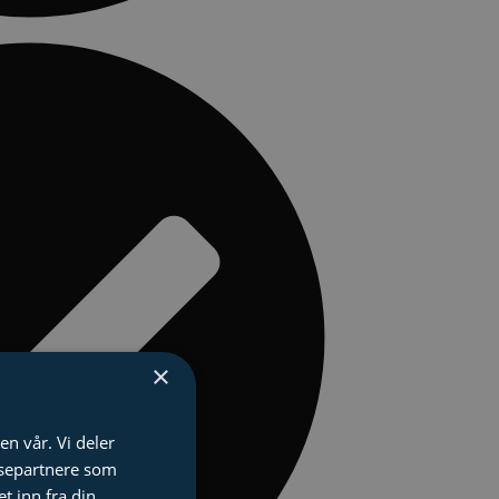
×
en vår. Vi deler
ysepartnere som
 inn fra din