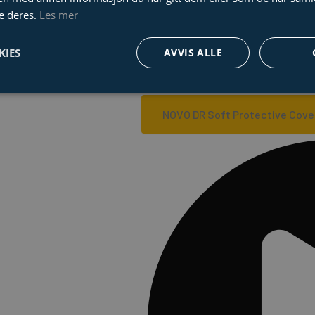
e deres.
Les mer
KIES
AVVIS ALLE
NOVO DR Soft Protective Cove