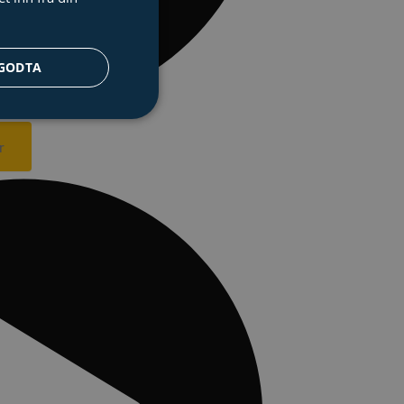
GODTA
r