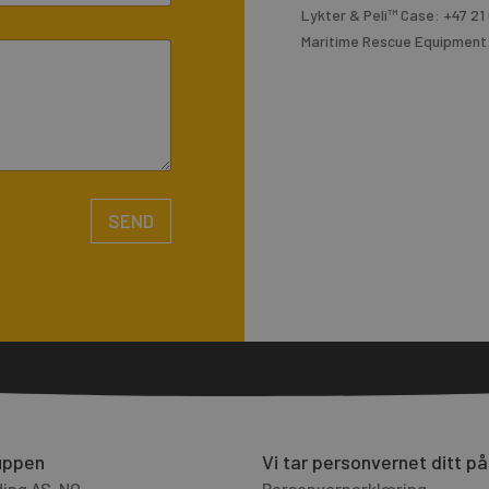
Lykter & Peli™ Case: +47 21 
Maritime Rescue Equipment:
SEND
uppen
Vi tar personvernet ditt på
ing AS, NO
Personvernerklæring