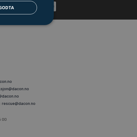
F
L
Y
GODTA
a
i
o
c
n
u
e
k
t
b
e
u
o
d
b
o
i
e
k
n
-
f
con.no
ksjon@dacon.no
@dacon.no
:
rescue@dacon.no
5 00