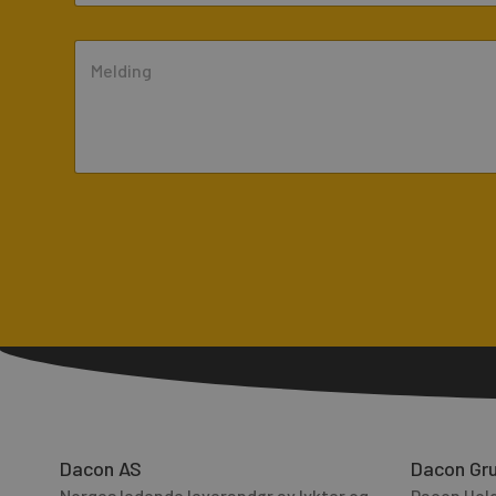
l
o
*
C
n
o
e
m
m
e
n
t
o
A
r
l
M
t
e
e
s
r
s
n
a
a
g
t
Dacon AS
Dacon Gr
e
i
Norges ledende leverandør av lykter og
Dacon Hold