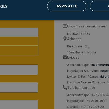
KIES
AVVIS ALLE
Organisasjonsnummer
NO 932 431 289
Adresse
Durudveien 35,
1344 Haslum, Norge
E-post
Administrasjon:
invoice@da
Inspeksjon & service:
inspe
Lykter & Peli™ Case:
lykter
Maritime Rescue Equipment
Telefonnummer
Administrasjon: +47 21 06 3
Inspeksjon: +47 21 06 35 11
Service: +47 46 70 05 20