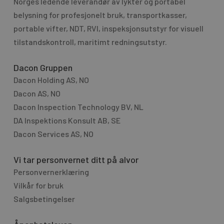
Norges ledende leverandør av lykter og portabel
a
a
g
belysning for profesjo­nelt bruk, transport­kasser,
t
e
portable vifter, NDT, RVI, inspeksjonsutstyr for visuell
i
tilstandskontroll, maritimt redningsutstyr.
v
e
Dacon Gruppen
:
Dacon Holding AS, NO
Dacon AS, NO
Dacon Inspection Technology BV, NL
DA Inspektions Konsult AB, SE
Dacon Services AS, NO
Vi tar personvernet ditt på alvor
Personvernerklæring
Vilkår for bruk
Salgsbetingelser