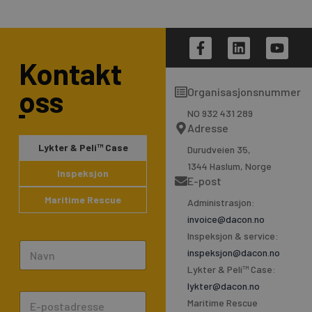
F
L
Y
a
i
o
Kontakt
c
n
u
e
k
t
oss
Organisasjonsnummer
b
e
u
o
d
b
NO 932 431 289
o
i
e
Adresse
k
n
Lykter & Peli™ Case
Durudveien 35,
-
1344 Haslum, Norge
f
Inspeksjon
E-post
Maritime Rescue
Administrasjon:
invoice@dacon.no
Inspeksjon & service:
N
inspeksjon@dacon.no
a
Lykter & Peli™ Case:
m
lykter@dacon.no
E
e
Maritime Rescue