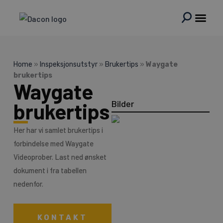
Hopp
rett
til
innholdet
Home
»
Inspeksjonsutstyr
»
Brukertips
»
Waygate
brukertips
Waygate
Bilder
brukertips
Her har vi samlet brukertips i
forbindelse med Waygate
Videoprober. Last ned ønsket
dokument i fra tabellen
nedenfor.
KONTAKT