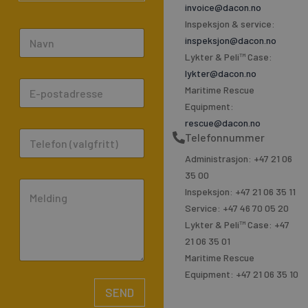
invoice@dacon.no
Inspeksjon & service:
N
inspeksjon@dacon.no
a
Lykter & Peli™ Case:
m
lykter@dacon.no
E
e
Maritime Rescue
m
*
Equipment:
a
rescue@dacon.no
P
Telefonnummer
i
h
l
Administrasjon: +47 21 06
o
*
35 00
C
n
Inspeksjon: +47 21 06 35 11
o
e
Service: +47 46 70 05 20
m
Lykter & Peli™ Case: +47
m
21 06 35 01
e
Maritime Rescue
n
Equipment: +47 21 06 35 10
t
SEND
o