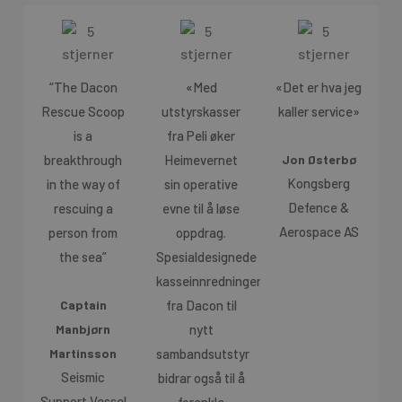
“The Dacon
«Med
«Det er hva jeg
Rescue Scoop
utstyrskasser
kaller service»
is a
fra Peli øker
breakthrough
Heimevernet
Jon Østerbø
Kongsberg
in the way of
sin operative
Defence &
rescuing a
evne til å løse
Aerospace AS
person from
oppdrag.
the sea”
Spesialdesignede
kasseinnredninger
fra Dacon til
Captain
nytt
Manbjørn
sambandsutstyr
Martinsson
Seismic
bidrar også til å
Support Vessel
forenkle