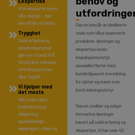
behov og
Ekspertise
Vi er eksperter innen
utfordringe
våre fagfelt – mer
enn 40 års erfaring.
Dacon består av dedikerte
Trygghet
team som tilbyr avanserte
Solid erfaring og
produkter, løsninger og
spisskompetanse
ekspertise innen
gjør oss i stand til å
inspeksjonsutstyr,
forstå dine tekniske
spesialkofferter med
utfordringer innen
kundetilpasset innredning,
våre fagfelt.
Ex-lykter og mann over
Vi hjelper med
bord redningsutstyr.
det meste
Vårt team tilbyr
Dacon utvikler og selger
kvalitetsutstyr,
rådgivning,
innovative løsninger
spesialdesign,
basert på solid erfaring og
reparasjon, utleie og
ekspertise. Vi har over 40