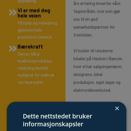
opplæring.
års erfaring innenfor våre
Vi er med deg
fagområder, noe som gjør
hele veien
oss til en god
Få hjelp og veiledning
samarbeidspartner for
gjennom hele
fremtiden.
produktets levetid.
Bærekraft
Vi holder til i moderne
Dacon tilbyr
lokaler på Haslum i Bærum,
kvalitetsprodukter
hvor vi har salgsingeniører,
med lang levetid,
designere, lokal
mulighet for ombruk
og reparasjon.
produksjon, eget lager og
elektronikkverksted.
Vi bidrar til å løse våre
×
kunders behov og
Dette nettstedet bruker
utfordringer gjennom
informasjonskapsler
samarbeid og kunnskap.