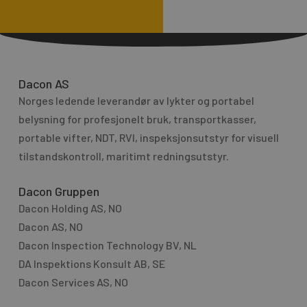
A
r
l
M
t
e
e
s
r
Dacon AS
s
n
Norges ledende leverandør av lykter og portabel
a
a
g
belysning for profesjo­nelt bruk, transport­kasser,
t
e
portable vifter, NDT, RVI, inspeksjonsutstyr for visuell
i
tilstandskontroll, maritimt redningsutstyr.
v
e
Dacon Gruppen
:
Dacon Holding AS, NO
Dacon AS, NO
Dacon Inspection Technology BV, NL
DA Inspektions Konsult AB, SE
Dacon Services AS, NO