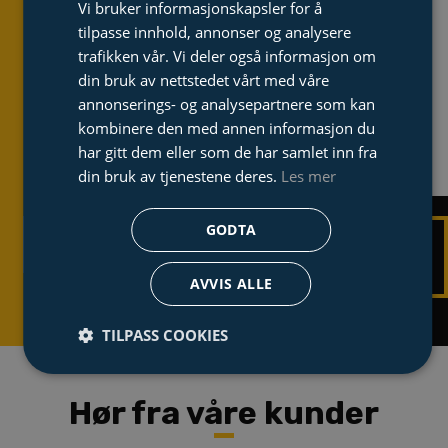
Vi bruker informasjonskapsler for å
Dacon er dedikert til å
tilpasse innhold, annonser og analysere
levere best mulig løsning
trafikken vår. Vi deler også informasjon om
og kvalitet når du trenger
din bruk av nettstedet vårt med våre
det!
annonserings- og analysepartnere som kan
kombinere den med annen informasjon du
har gitt dem eller som de har samlet inn fra
din bruk av tjenestene deres.
Les mer
GODTA
TA KONTAKT
UTFORSK
TJENESTER
AVVIS ALLE
TILPASS COOKIES
Hør fra våre kunder