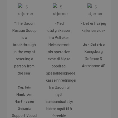
“The Dacon
«Med
«Det er hva jeg
Rescue Scoop
utstyrskasser
kaller service»
is a
fra Peli øker
breakthrough
Heimevernet
Jon Østerbø
Kongsberg
in the way of
sin operative
Defence &
rescuing a
evne til å løse
Aerospace AS
person from
oppdrag.
the sea”
Spesialdesignede
kasseinnredninger
fra Dacon til
Captain
nytt
Manbjørn
sambandsutstyr
Martinsson
Seismic
bidrar også til å
Support Vessel
forenkle