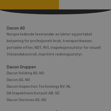
A
r
l
M
t
e
e
s
r
Dacon AS
s
n
Norges ledende leverandør av lykter og portabel
a
a
g
belysning for profesjo­nelt bruk, transport­kasser,
t
e
portable vifter, NDT, RVI, inspeksjonsutstyr for visuell
i
tilstandskontroll, maritimt redningsutstyr.
v
e
Dacon Gruppen
:
Dacon Holding AS, NO
Dacon AS, NO
Dacon Inspection Technology BV, NL
DA Inspektions Konsult AB, SE
Dacon Services AS, NO