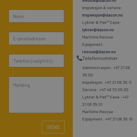
invoice@dacon.no
Inspeksjon & service:
N
inspeksjon@dacon.no
a
Lykter & Peli™ Case:
m
lykter@dacon.no
E
e
Maritime Rescue
m
*
Equipment:
a
rescue@dacon.no
P
Telefonnummer
i
h
l
Administrasjon: +47 21 06
o
*
35 00
C
n
Inspeksjon: +47 21 06 35 11
o
e
Service: +47 46 70 05 20
m
Lykter & Peli™ Case: +47
m
21 06 35 01
e
Maritime Rescue
n
Equipment: +47 21 06 35 10
t
SEND
o