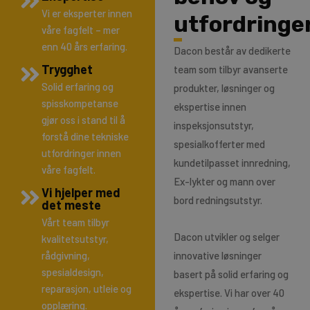
Vi er eksperter innen
utfordringe
våre fagfelt – mer
enn 40 års erfaring.
Dacon består av dedikerte
Trygghet
team som tilbyr avanserte
Solid erfaring og
produkter, løsninger og
spisskompetanse
ekspertise innen
gjør oss i stand til å
inspeksjonsutstyr,
forstå dine tekniske
spesialkofferter med
utfordringer innen
kundetilpasset innredning,
våre fagfelt.
Ex-lykter og mann over
Vi hjelper med
bord redningsutstyr.
det meste
Vårt team tilbyr
Dacon utvikler og selger
kvalitetsutstyr,
rådgivning,
innovative løsninger
spesialdesign,
basert på solid erfaring og
reparasjon, utleie og
ekspertise. Vi har over 40
opplæring.