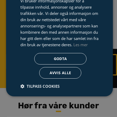
Vi bruker informasjonskapsler for å
Dacon er dedikert til å
tilpasse innhold, annonser og analysere
levere best mulig løsning
trafikken vår. Vi deler også informasjon om
og kvalitet når du trenger
din bruk av nettstedet vårt med våre
det!
annonserings- og analysepartnere som kan
kombinere den med annen informasjon du
har gitt dem eller som de har samlet inn fra
din bruk av tjenestene deres.
Les mer
GODTA
TA KONTAKT
UTFORSK
TJENESTER
AVVIS ALLE
TILPASS COOKIES
Hør fra våre kunder