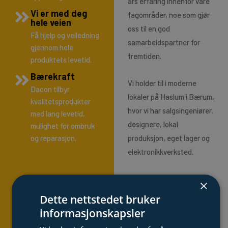
års erfaring innenfor våre
Vi er med deg
fagområder, noe som gjør
hele veien
oss til en god
Få hjelp og veiledning
samarbeidspartner for
gjennom hele
fremtiden.
produktets levetid.
Bærekraft
Vi holder til i moderne
Dacon tilbyr
lokaler på Haslum i Bærum,
kvalitetsprodukter
hvor vi har salgsingeniører,
med lang levetid,
designere, lokal
mulighet for ombruk
og reparasjon.
produksjon, eget lager og
elektronikkverksted.
Vi bidrar til å løse våre
×
kunders behov og
Dette nettstedet bruker
utfordringer gjennom
informasjonskapsler
samarbeid og kunnskap.