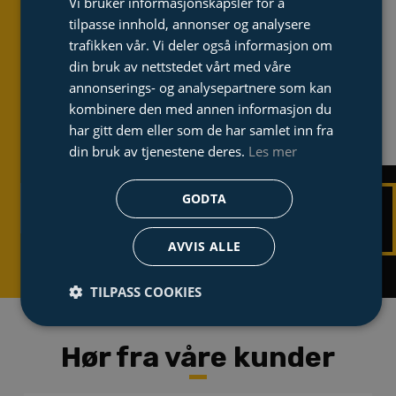
Vi bruker informasjonskapsler for å
Dacon er dedikert til å
tilpasse innhold, annonser og analysere
levere best mulig løsning
trafikken vår. Vi deler også informasjon om
og kvalitet når du trenger
din bruk av nettstedet vårt med våre
det!
annonserings- og analysepartnere som kan
kombinere den med annen informasjon du
har gitt dem eller som de har samlet inn fra
din bruk av tjenestene deres.
Les mer
GODTA
TA KONTAKT
UTFORSK
TJENESTER
AVVIS ALLE
TILPASS COOKIES
Hør fra våre kunder