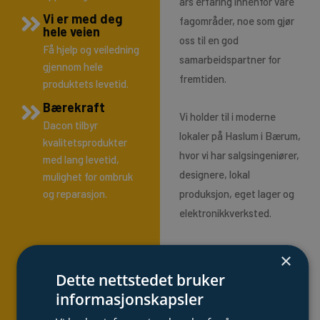
års erfaring innenfor våre
Vi er med deg
fagområder, noe som gjør
hele veien
oss til en god
Få hjelp og veiledning
samarbeidspartner for
gjennom hele
fremtiden.
produktets levetid.
Bærekraft
Vi holder til i moderne
Dacon tilbyr
lokaler på Haslum i Bærum,
kvalitetsprodukter
hvor vi har salgsingeniører,
med lang levetid,
designere, lokal
mulighet for ombruk
og reparasjon.
produksjon, eget lager og
elektronikkverksted.
Vi bidrar til å løse våre
×
kunders behov og
Dette nettstedet bruker
utfordringer gjennom
informasjonskapsler
samarbeid og kunnskap.