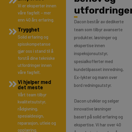
Vi er eksperter innen
utfordringe
våre fagfelt – mer
enn 40 års erfaring.
Dacon består av dedikerte
Trygghet
team som tilbyr avanserte
Solid erfaring og
produkter, løsninger og
spisskompetanse
ekspertise innen
gjør oss i stand til å
inspeksjonsutstyr,
forstå dine tekniske
spesialkofferter med
utfordringer innen
kundetilpasset innredning,
våre fagfelt.
Ex-lykter og mann over
Vi hjelper med
bord redningsutstyr.
det meste
Vårt team tilbyr
Dacon utvikler og selger
kvalitetsutstyr,
rådgivning,
innovative løsninger
spesialdesign,
basert på solid erfaring og
reparasjon, utleie og
ekspertise. Vi har over 40
opplæring.