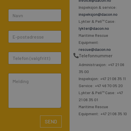
invoice@dacon.no
Inspeksjon & service:
N
inspeksjon@dacon.no
a
Lykter & Peli™ Case:
m
lykter@dacon.no
E
e
Maritime Rescue
m
*
Equipment:
a
rescue@dacon.no
P
Telefonnummer
i
h
l
Administrasjon: +47 21 06
o
*
35 00
C
n
Inspeksjon: +47 21 06 35 11
o
e
Service: +47 46 70 05 20
m
Lykter & Peli™ Case: +47
m
21 06 35 01
e
Maritime Rescue
n
Equipment: +47 21 06 35 10
t
SEND
o