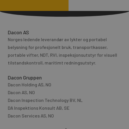
A
r
l
M
t
e
e
s
r
Dacon AS
s
n
Norges ledende leverandør av lykter og portabel
a
a
g
belysning for profesjo­nelt bruk, transport­kasser,
t
e
portable vifter, NDT, RVI, inspeksjonsutstyr for visuell
i
tilstandskontroll, maritimt redningsutstyr.
v
e
Dacon Gruppen
:
Dacon Holding AS, NO
Dacon AS, NO
Dacon Inspection Technology BV, NL
DA Inspektions Konsult AB, SE
Dacon Services AS, NO