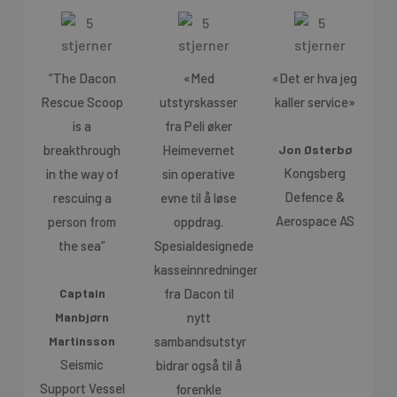
“The Dacon
«Med
«Det er hva jeg
Rescue Scoop
utstyrskasser
kaller service»
is a
fra Peli øker
breakthrough
Heimevernet
Jon Østerbø
Kongsberg
in the way of
sin operative
Defence &
rescuing a
evne til å løse
Aerospace AS
person from
oppdrag.
the sea”
Spesialdesignede
kasseinnredninger
fra Dacon til
Captain
nytt
Manbjørn
sambandsutstyr
Martinsson
Seismic
bidrar også til å
Support Vessel
forenkle